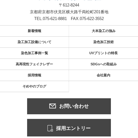
〒612-8244
京都府京都市伏見区横大路千両松町201番地
TEL.075-621-8881
FAX.075-622-3552
新着情報
大本染工の強み
染工加工設備について
染色加工技術
染色加工事例一覧
UVプリントの特長
高再現性フェイクレザー
SDGsへの取組み
採用情報
会社案内
そめやのブログ
お問い合わせ
採用エントリー