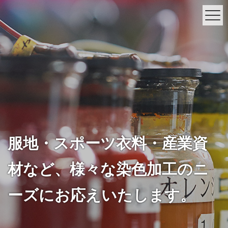
服地・スポーツ衣料・産業資
材など、
様々な染色加工のニ
ーズにお応えいたします。