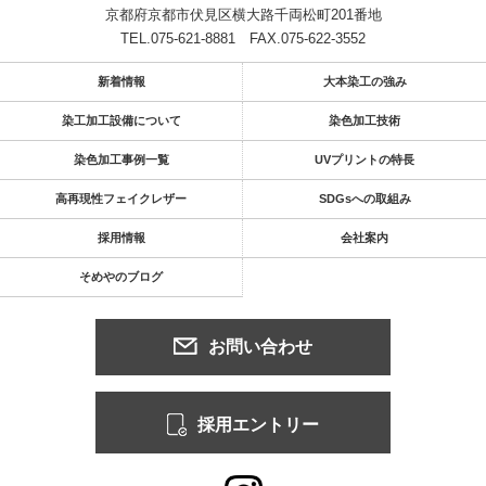
京都府京都市伏見区横大路千両松町201番地
TEL.075-621-8881
FAX.075-622-3552
新着情報
大本染工の強み
染工加工設備について
染色加工技術
染色加工事例一覧
UVプリントの特長
高再現性フェイクレザー
SDGsへの取組み
採用情報
会社案内
そめやのブログ
お問い合わせ
採用エントリー