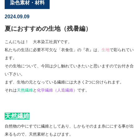
染色素材・材料
2024.09.09
夏におすすめの生地（残暑編）
こんにちは！ 大本染工社員Yです。
私たちの生活に必要不可欠な「衣食住」の『衣』は、
生地
で彩られてい
ます。
その生地について、今回は少し触れていきたいと思いますのでお付き合
い下さい。
まず、生地の元となっている繊維には大きく2つに分けられます。
それは
天然繊維
と
化学繊維（人造繊維）
です。
天然繊維
自然物の中にすでに繊維としてあり、しかもそのまま糸ににする事が出
来るもので、天然素材ともよびます。