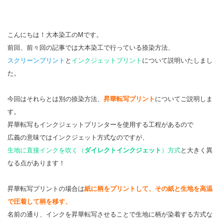
こんにちは！大本染工のMです。
前回、前々回の記事では大本染工で行っている捺染方法、
スクリーンプリント
と
インクジェットプリント
について説明いたしまし
た。
今回はそれらとは別の捺染方法、
昇華転写プリント
についてご説明しま
す。
昇華転写もインクジェットプリンターを使用する工程があるので
広義の意味ではインクジェット方式なのですが、
生地に直接インクを吹く（
ダイレクトインクジェット
）方式
と大きく異
なる点があります！
昇華転写プリントの場合は
紙に柄をプリントして、その紙と生地を高温
で圧着して柄を移す、
名前の通り、インクを昇華転写させることで生地に柄が染着する方式な