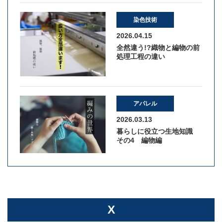
染色技術
2026.04.15
全然違う!?織物と編物の前
処理工程の違い
アパレル
2026.03.13
暮らしに役立つ生地知識
その4 編物編
X