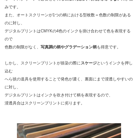
みです。
また、オートスクリーンが1つの柄における型枚数＝色数の制限がある
のに対し、
デジタルプリントはCMYKの4色のインクを掛け合わせて色を表現する
ので
色数の制限がなく、
写真調の柄やグラデーション柄
も得意です。
しかし、スクリーンプリントが捺染の際に
スケージ
というインクを押し
込む
へら状の道具を使用することで発色が濃く、裏面にまで浸透しやすいの
に対し、
デジタルプリントはインクを吹き付けて柄を表現するので、
浸透具合はスクリーンプリントに劣ります。