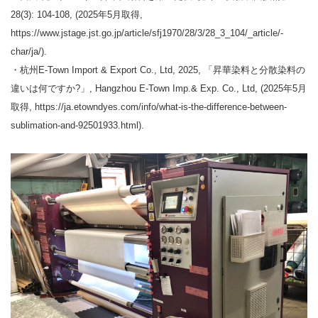
28(3): 104-108, (2025年5月取得,
https://www.jstage.jst.go.jp/article/sfj1970/28/3/28_3_104/_article/-
char/ja/).
・杭州E-Town Import & Export Co., Ltd, 2025, 「昇華染料と分散染料の
違いは何ですか?」, Hangzhou E-Town Imp.& Exp. Co., Ltd, (2025年5月
取得, https://ja.etowndyes.com/info/what-is-the-difference-between-
sublimation-and-92501933.html).