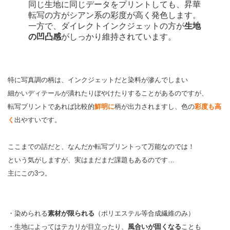
同じ生地に同じデータをプリントしても、昇華
転写の方がシアン系の彩度が高く発色します。
一方で、ダイレクトインクジェットの方が
生地
の凹凸感
がしっかり維持されています。
特に写真調の柄は、インクジェットだと染料が滲んでしまい
細かいディテールが潰れたりぼやけたりすることがあるのですが、
転写プリントであれば比較的
鮮明に
柄が出力されますし、色の
彩度も高
く
出やすいです。
ここまでの話だと、なんだか転写プリントって万能なのでは！
という気がしますが、実はまだまだ課題もあるのです…
主にこの3つ。
・染められる
素材が限られる
（ポリエステル等合成繊維のみ）
・生地によってはテカリが目立ったり、
風合いが固くなる
ことも